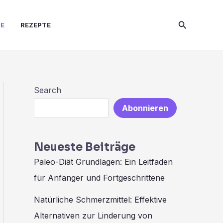
S
Search
e
CE
REZEPTE
a
r
c
h
Search
Abonnieren
Neueste Beiträge
Paleo-Diät Grundlagen: Ein Leitfaden
für Anfänger und Fortgeschrittene
Natürliche Schmerzmittel: Effektive
Alternativen zur Linderung von