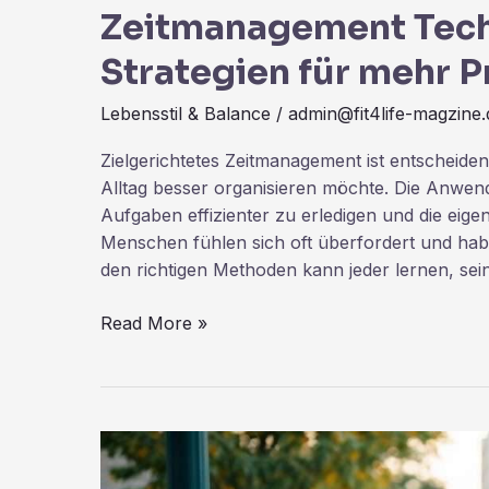
Zeitmanagement Techn
Strategien für mehr P
Lebensstil & Balance
/
admin@fit4life-magzine.
Zielgerichtetes Zeitmanagement ist entscheidend
Alltag besser organisieren möchte. Die Anwe
Aufgaben effizienter zu erledigen und die eigen
Menschen fühlen sich oft überfordert und haben 
den richtigen Methoden kann jeder lernen, seine
Read More »
Mobilitätslösungen
für