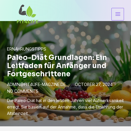
Skip
Main
to
Men
content
ERNÄHRUNGSTIPPS
Paleo-Diät Grundlagen: Ein
Leitfaden für Anfänger und
Fortgeschrittene
ADMIN@FIT4LIFE-MAGZINE.DE
OCTOBER 27, 2024
NO COMMENTS
Die Paleo-Diät hat in den letzten Jahren viel Aufmerksamkeit
erregt. Sie basiert auf der Annahme, dass die Ernährung der
Altsteinzeit…